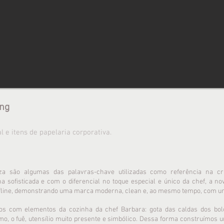
ng
 e itens de papelaria corporativa.
deza são algumas das palavras-chave utilizadas como referência na cr
sofisticada e com o diferencial no toque especial e único da chef, a no
ffline, demonstrando uma marca moderna, clean e, ao mesmo tempo, com um
s com elementos da cozinha da chef Barbara: gota das caldas dos bolos
imo, o fuê, utensílio muito presente e simbólico. Dessa forma construímos u