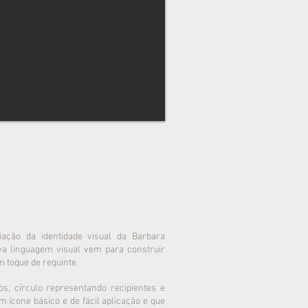
iação da identidade visual da Barbara
va linguagem visual vem para construir
 toque de requinte.
, círculo representando recipientes e
m ícone básico e de fácil aplicação e que