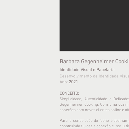
Barbara Gegenheimer Cooki
Identidade Visual e Papelaria
Desenvolvimento de Identidade Visual
Ano:
2021
CONCEITO:
Simplicidade, Autenticidade e Delica
Gegenheimer Cooking. Com uma cozinha 
conexões com novos clientes online e o
Para a construção do ícone trabalhamo
construindo fluidez e conexão e, por últ