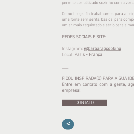
permite ser utilizado sozinho com a ver
Como tipografia trabalhamos para a prin
uma fonte sem serifa, básica, para comp
um ar mais requintado e sério para a ma
REDES SOCIAIS E SITE:
Instagram:
@barbaragcooking
Local:
Paris - França
___
FICOU INSPIRADA(O) PARA A SUA ID
Entre em contato com a gente, ag
empresa!
CONTATO
<