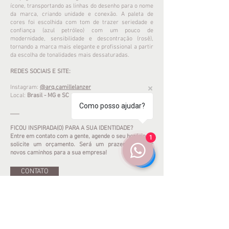
ícone, transportando as linhas do desenho para o nome
da marca, criando unidade e conexão. A paleta de
cores foi escolhida com tom de trazer seriedade e
confiança (azul petróleo) com um pouco de
modernidade, sensibilidade e descontração (rosê),
tornando a marca mais elegante e profissional a partir
da escolha de tonalidades mais dessaturadas.
REDES SOCIAIS E SITE:
Instagram:
@arq.camillelanzer
Local:
Brasil - MG e SC
Como posso ajudar?
___
FICOU INSPIRADA(O) PARA A SUA IDENTIDADE?
Entre em contato com a gente, agende o seu horário ou
1
solicite um orçamento. Será um prazer construir
novos caminhos para a sua empresa!
CONTATO
<