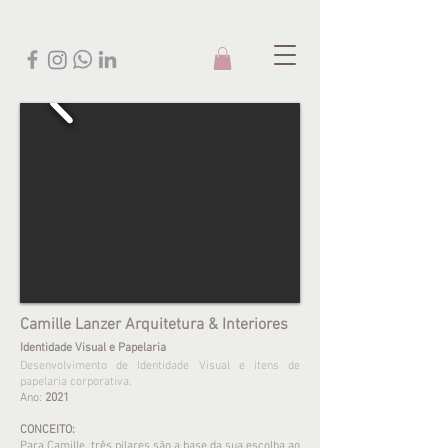
Camille Lanzer Arquitetura & Interiores
Identidade Visual e Papelaria
Desenvolvimento de Identidade Visual e itens de
papelaria corporativa.
Ano:
2021
CONCEITO:
Para Camille, três pilares são a base da sua escolha ao