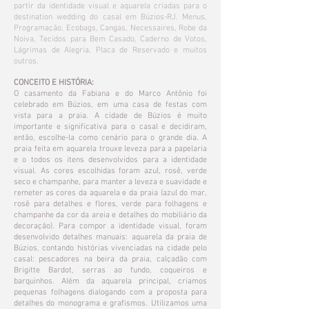
partir da identidade visual e aquarela criadas para o
destination wedding do casal em Búzios-RJ. Menus,
Programação, Ecobags, Cangas, Necessaires, Robe da
Noiva, Tecidos para Bem Casado, Caderno de Votos,
Lágrimas de Alegria, Placa de Reservado e muitos
outros.
CONCEITO E HISTÓRIA:
O casamento da Fabiana e do Marco Antônio foi
celebrado em Búzios, em uma casa de festas com
vista para a praia. A cidade de Búzios é muito
importante e significativa para o casal e decidiram,
então, escolhe-la como cenário para o grande dia. A
praia feita em aquarela trouxe leveza para a papelaria
e o todos os itens desenvolvidos para a identidade
visual.
As cores escolhidas foram azul, rosê, verde
seco e champanhe, para manter a leveza e suavidade e
remeter as cores da aquarela e da praia (azul do mar,
rosê para detalhes e flores, verde para folhagens e
champanhe da cor da areia e detalhes do mobiliário da
decoração).
Para compor a identidade visual, foram
desenvolvido detalhes manuais: aquarela da praia de
Búzios, contando histórias vivenciadas na cidade pelo
casal: pescadores na beira da praia, calçadão com
Brigitte Bardot, serras ao fundo, coqueiros e
barquinhos. Além da aquarela principal, criamos
pequenas folhagens dialogando com a proposta para
detalhes do monograma e grafismos. Utilizamos uma