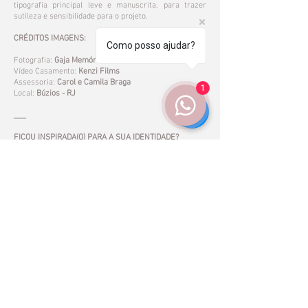
tipografia principal leve e manuscrita, para trazer
sutileza e sensibilidade para o projeto.
CRÉDITOS IMAGENS:
Como posso ajudar?
Fotografia:
Gaja Memórias
Vídeo Casamento:
Kenzi Films
Assessoria:
Carol e Camila Braga
1
Local:
Búzios - RJ
___
FICOU INSPIRADA(O) PARA A SUA IDENTIDADE?
Entre em contato com a gente, agende o seu horário ou
solicite um orçamento. Vamos amar contar a sua
história também!
CONTATO
<