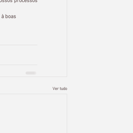
ossos processos 
 à boas 
Ver tudo