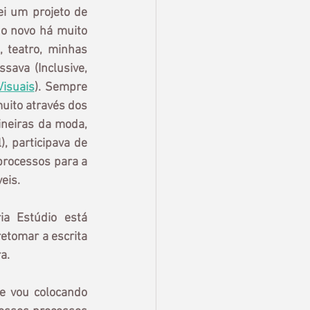
i um projeto de 
o novo há muito 
 teatro, minhas 
ava (Inclusive, 
Visuais
). Sempre 
uito através dos 
neiras da moda, 
, participava de 
rocessos para a 
eis.
a Estúdio está 
etomar a escrita 
a. 
 vou colocando 