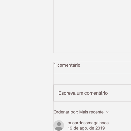
1 comentário
Escreva um comentário
Elopment Wedding: Nathalie e
Ordenar por:
Mais recente
Rodrigo
m.cardosomagalhaes
19 de ago. de 2019