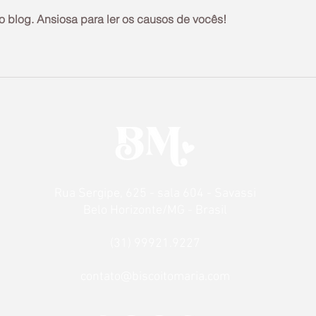
 blog. Ansiosa para ler os causos de vocês!
Rua Sergipe, 625 - sala 604 - Savassi
Belo Horizonte/MG - Brasil
(31) 99921.9227
contato@biscoitomaria.com