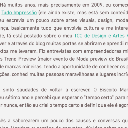
. Há muitos anos, mais precisamente em 2009, eu comece
 
Tudo Impressão
 (ele ainda existe, mas está sem conteúd
u escrevia um pouco sobre artes visuais, design, moda,
nça, basicamente tudo que envolvia cultura e me interess
de, lá está postado sobre o meu 
TCC de Design e Artes 
ver e através do blog muitas portas se abriram e aprendi m
xtos me levaram. Fiz entrevistas com empreendedoras mi
s Trend Preview (maior evento de Moda preview do Brasil)
e marcas mineiras, tendo a oportunidade de conhecer os p
ções, conheci muitas pessoas maravilhosas e lugares incrív
into saudades de voltar a escrever. O Biscoito Mari
 sétimo ano e percebi que esperar o "tempo certo" para r
 nunca, então eu criei o tempo certo e defini que ele é agor
ocês a saborearem um pouco dos causos e conversas que