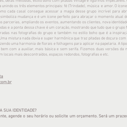
s, belas melodias, estilo boho com pitadas vintage e figurinos impecáveis.
 unindo os três elementos principais: fé (Trindade), música e amor. O íco
o cada casal consegue acessar a magia desse grupo incrível para abri
imboliza mudança e é um ícone perfeito para abraçar o momento atual do 
parcerias, ampliando os eventos, aumentando os clientes, nova identidade 
das e a ponta dessa chave é um coração, mostrando que tudo que o grupo f
radas nas fotografias do grupo e também no estilo boho que é a inspiraç
. Uma mistura nada óbvia e super harmônica que traz pitadas de doçura com
azendo uma harmonia de florais e folhagens para aplicar na papelaria. A tipo
 bem com a auxiliar, mais básica e sem serifa. Fizemos duas versões da 
em locais mais descontraídos, espaços redondos, fotografias e etc.
ta
com.br
 A SUA IDENTIDADE?
nte, agende o seu horário ou solicite um orçamento. Será um praze