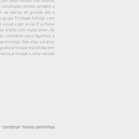
Com base nesses três pilares
ne construído remete também a
r as portas do grande dia: o
grupo Trindade Infinita: com
visual e por aí vai. É a chave
az é feito com muito amor.
As
ão constante para figurinos e
 aconchego. São elas: Laranja,
grafia principal escolhida tem
marca principal e uma versão
r construir novos caminhos