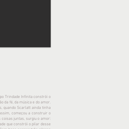
po Trindade Infinita constrói o
ão da fé, da música e do amor.
, quando Scarlatt ainda tinha
assim, começou a construir o
 coisas juntas, surgiu o amor:
ade que constrói o pilar desse