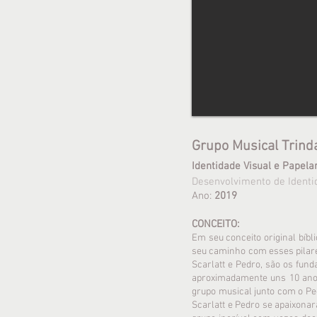
Grupo Musical Trinda
Identidade Visual e Papela
Desenvolvimento de Identid
Ano:
2019
CONCEITO:
Em seu conceito original bíbli
seu caminho com esses pilares
Scarlatt e Pedro, são os fun
aproximadamente uns 10 anos
grupo musical junto com o Ped
Scarlatt e Pedro se apaixonar