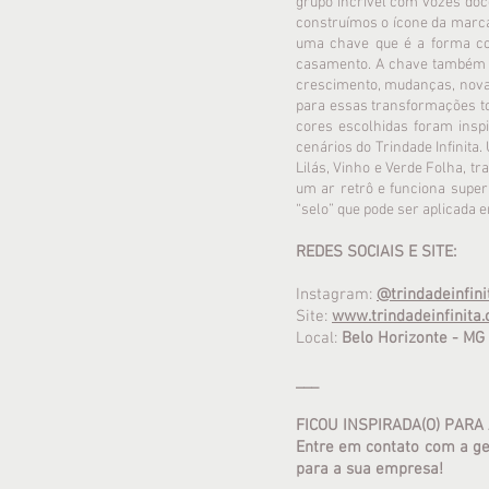
grupo incrível com vozes doce
construímos o ícone da marca
uma chave que é a forma com
casamento. A chave também s
crescimento, mudanças, novas 
para essas transformações to
cores escolhidas foram inspi
cenários do Trindade Infinita
Lilás, Vinho e Verde Folha, tr
um ar retrô e funciona super
“selo” que pode ser aplicada 
REDES SOCIAIS E SITE:
Instagram:
@trindadeinfini
Site:
www.trindadeinfinita.
Local:
Belo Horizonte - MG
___
FICOU INSPIRADA(O) PARA
Entre em contato com a ge
para a sua empresa!