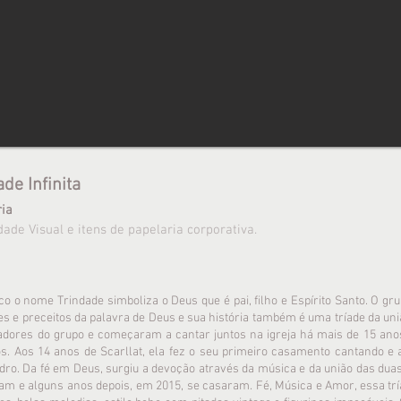
de Infinita
ria
ade Visual e itens de papelaria corporativa.
co o nome Trindade simboliza o Deus que é pai, filho e Espírito Santo. O gru
 e preceitos da palavra de Deus e sua história também é uma tríade da uni
dadores do grupo e começaram a cantar juntos na igreja há mais de 15 anos
. Aos 14 anos de Scarllat, ela fez o seu primeiro casamento cantando e 
ro. Da fé em Deus, surgiu a devoção através da música e da união das duas
am e alguns anos depois, em 2015, se casaram. Fé, Música e Amor, essa trí